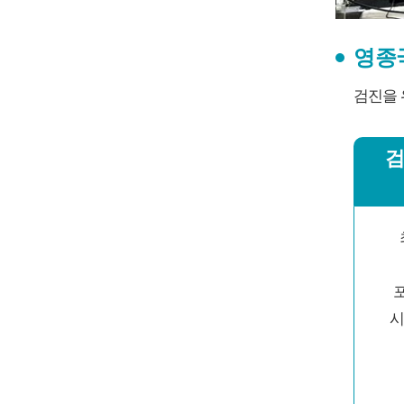
영종
검진을 
검
시