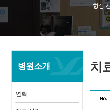
항상 
치
병원소개
연혁
No.