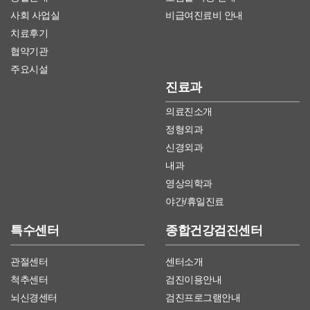
사회 사업실
비급여진료비 안내
치료후기
협약기관
주요시설
진료과
의료진소개
정형외과
신경외과
내과
영상의학과
야간/휴일진료
특수센터
종합건강검진센터
관절센터
센터소개
척추센터
검진이용안내
뇌신경센터
검진프로그램안내